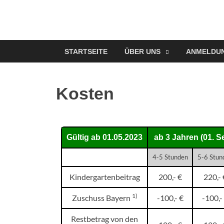
STARTSEITE
ÜBER UNS
ANMELDUNG
Kosten
Gültig ab 01.05.2023
ab 3 Jahren (01. S
4-5 Stunden
5-6 Stun
Kindergartenbeitrag
200,- €
220,- 
1)
Zuschuss Bayern
-100,- €
-100,-
Restbetrag von den