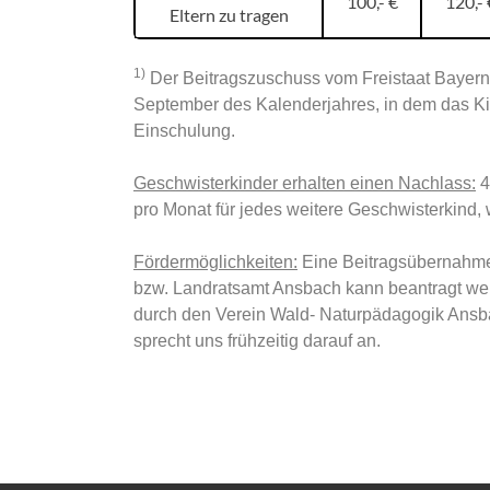
100,- €
120,- 
Eltern zu tragen
1)
Der Beitragszuschuss vom Freistaat Bayern 
September des Kalenderjahres, in dem das Kind 
Einschulung.
Geschwisterkinder erhalten einen Nachlass:
4
pro Monat für jedes weitere Geschwisterkind,
Fördermöglichkeiten:
Eine Beitragsübernahme 
bzw. Landratsamt Ansbach kann beantragt werd
durch den Verein Wald- Naturpädagogik Ansbac
sprecht uns frühzeitig darauf an.