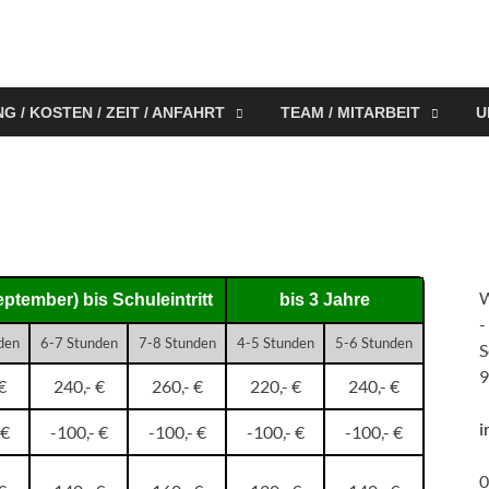
 / KOSTEN / ZEIT / ANFAHRT
TEAM / MITARBEIT
U
W
eptember) bis Schuleintritt
bis 3 Jahre
-
den
6-7 Stunden
7-8 Stunden
4-5 Stunden
5-6 Stunden
S
9
€
240,- €
260,- €
220,- €
240,- €
i
 €
-100,- €
-100,- €
-100,- €
-100,- €
0