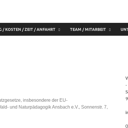
/ KOSTEN / ZEIT / ANFAHRT
TEAM / MITARBEIT
UN
W
-
S
9
utzgesetze, insbesondere der EU-
ld- und Naturpädagogik Ansbach e.V., Sonnenstr. 7,
i
0